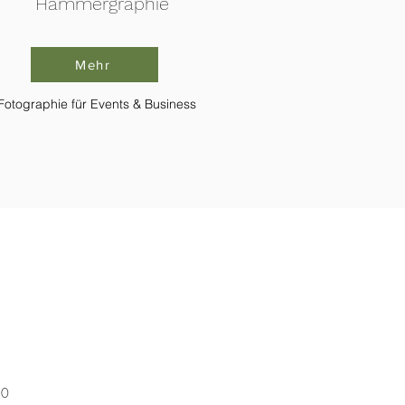
Hammergraphie
Mehr
otographie für Events & Business
30